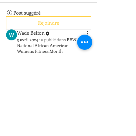
Post suggéré
Rejoindre
Wade Belfon
3 avril 2024
·
a publié dans
BBW
National African American
Womens Fitness Month
I completed Fruits and Vegetables Get 
Creative 🍉! 
0
0
Post suggéré
Rejoindre
Wade Belfon
3 avril 2024
·
a publié dans
BBW
National African American
Womens Fitness Month