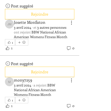
Post suggéré
Rejoindre
Josette Monfiston
Josette Monfiston
3 avril 2024
·
et
3 autres personnes
ont rejoint
BBW National African
American Womens Fitness Month
1
1
0
Post suggéré
Rejoindre
mony7259
mony7259
3 avril 2024
·
a rejoint
BBW
National African American
Womens Fitness Month
1
1
0