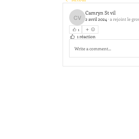
Camryn St vil
2 avril 2024
·
a rejoint le gro
Camryn St vil
1
1 réaction
Write a comment...