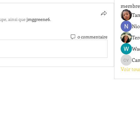
membre
Tam
upe, ainsi que
jmggreene6
.
Nic
0 commentaire
Ter
Wad
Cam
Camryn S
Voir tou