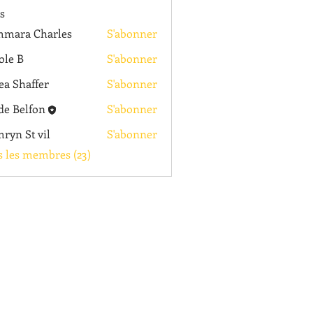
s
mara Charles
S'abonner
ole B
S'abonner
ea Shaffer
S'abonner
e Belfon
S'abonner
ryn St vil
S'abonner
t vil
s les membres (23)