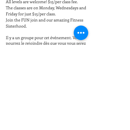
All levels are welcome! $15/per class fee.
The classes are on Monday, Wednesdays and 
Friday for just $15/per class. 
Join the FUN join and our amazing Fitness 
Sisterhood.
Il y a un groupe pour cet événement. Vous
pourrez le rejoindre dès que vous vous serez
inscrit à cet événement.
Billets
Vente expirée
Type de billet
Late night Online Fitness 8pm
Plus d'info
Prix