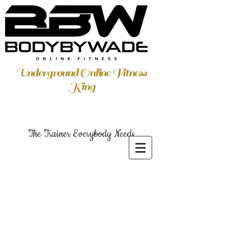
Underground Online Fitness
King
The Trainer Everybody Needs