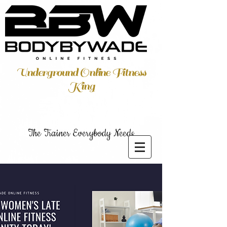
Underground Online Fitness
King
The Trainer Everybody Needs