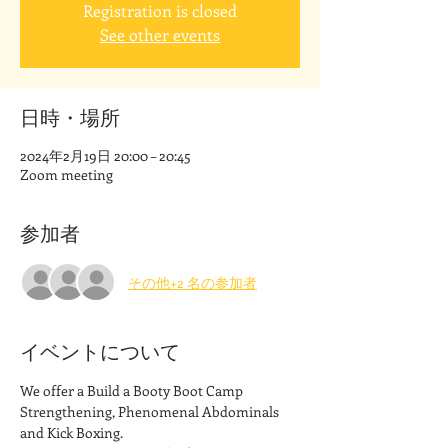
Registration is closed
See other events
日時・場所
2024年2月19日 20:00 – 20:45
Zoom meeting
参加者
その他+2 名の参加者
イベントについて
We offer a Build a Booty Boot Camp 
Strengthening, Phenomenal Abdominals 
and Kick Boxing. 