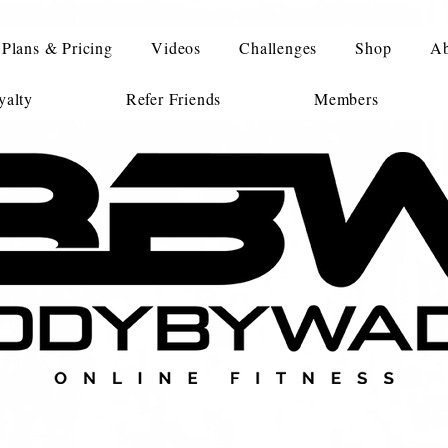
Plans & Pricing
Videos
Challenges
Shop
Ab
alty
Refer Friends
Members