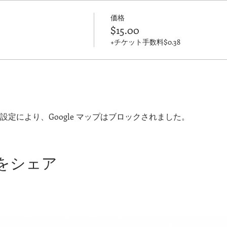
価格
$15.00
+チケット手数料$0.38
 の設定により、Google マップはブロックされました。
をシェア