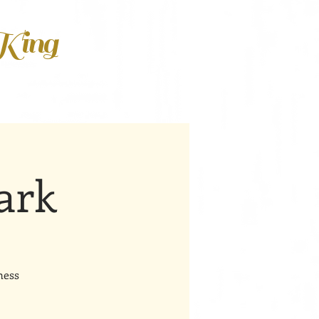
 King
ark
ness