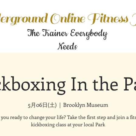
rground Online Fitness
The Trainer Everybody
Needs
ckboxing In the P
5月06日(土)
  |  
Brooklyn Museum
 you ready to change your life? Take the first step and join a fit
kickboxing class at your local Park