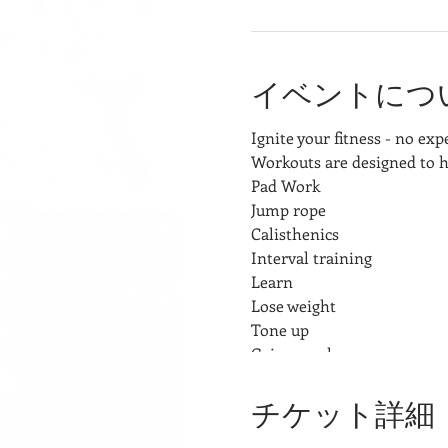
イベントにつ
Ignite your fitness - no ex
Workouts are designed to h
Pad Work
Jump rope
Calisthenics
Interval training
Learn
Lose weight
Tone up
Gain muscle
チケット詳細