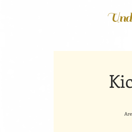
Unde
Ki
Are