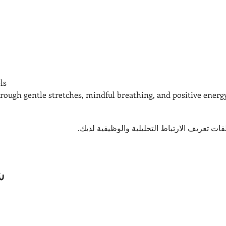
ls
ough gentle stretches, mindful breathing, and positive energ
ش