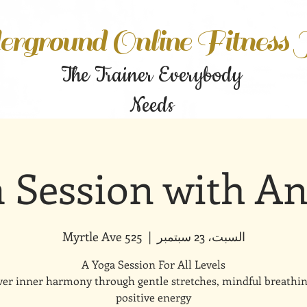
rground Online Fitness
The Trainer Everybody
Needs
 Session with A
السبت، 23 سبتمبر
  |  
525 Myrtle Ave
ver inner harmony through gentle stretches, mindful breathin
positive energy