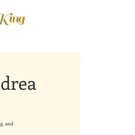
 King
ndrea
g, and