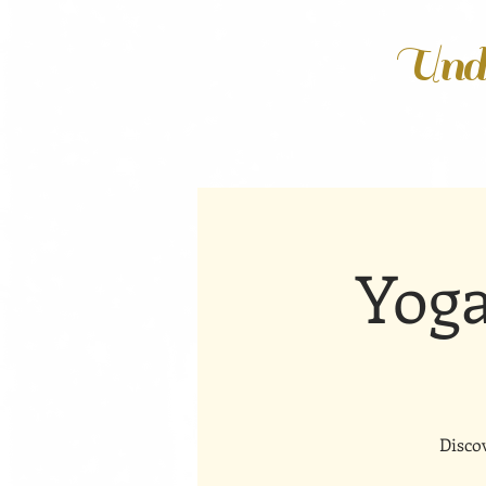
Unde
Yoga
Disco