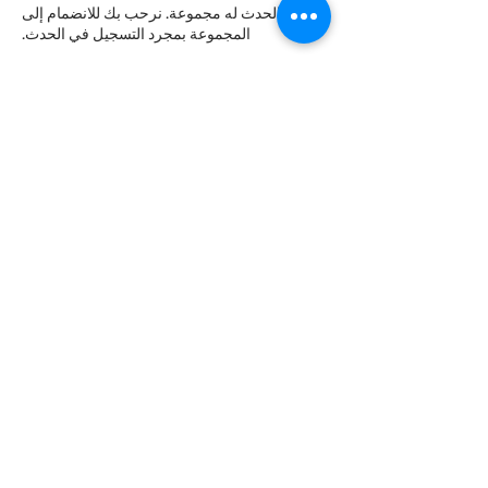
هذا الحدث له مجموعة. نرحب بك للانضمام إلى
المجموعة بمجرد التسجيل في الحدث.
التذاكر
انتهى البيع
نوع التذكرة
Late night Online Fitness 8pm
مزيد من المعلومات
السعر
+‏0.38 US$ رسوم خدمة التذاكر
شارِك هذا الحدث