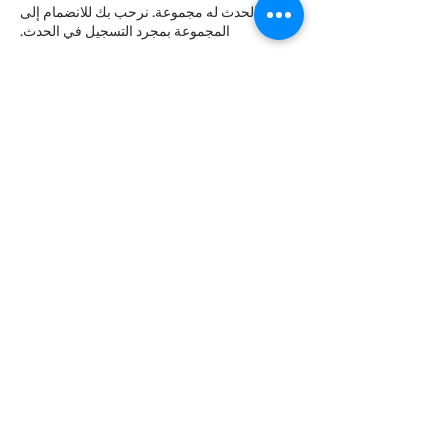
هذا الحدث له مجموعة. نرحب بك للانضمام إلى
المجموعة بمجرد التسجيل في الحدث.
التذاكر
انتهى البيع
نوع التذكرة
Late night Online Fitness 8pm
مزيد من المعلومات
السعر
+‏0.38 US$ رسوم خدمة التذاكر
شارِك هذا الحدث