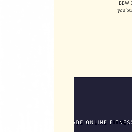
BBW On
you bui