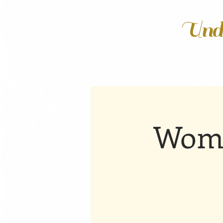
Unde
Wome