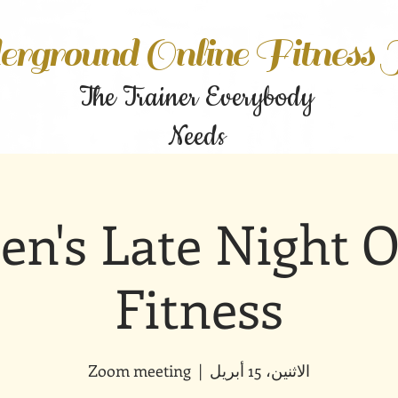
rground Online Fitness
The Trainer Everybody
Needs
n's Late Night O
Fitness
الاثنين، 15 أبريل
  |  
Zoom meeting