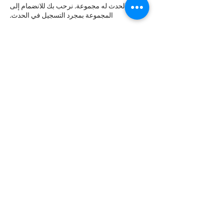
هذا الحدث له مجموعة. نرحب بك للانضمام إلى
المجموعة بمجرد التسجيل في الحدث.
التذاكر
انتهى البيع
نوع التذكرة
Late night Online Fitness 8pm
مزيد من المعلومات
السعر
+‏0.38 US$ رسوم خدمة التذاكر
شارِك هذا الحدث