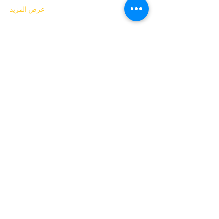
عرض المزيد
التذاكر
انتهى البيع
نوع التذكرة
Kickboxing (pay your price)
السعر
ادفع ما تريد
+رسوم خدمة التذاكر
شارِك هذا الحدث