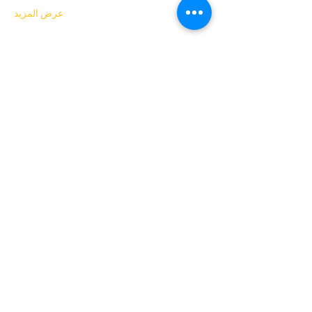
عرض المزيد
التذاكر
انتهى البيع
نوع التذكرة
Kickboxing (pay your price)
السعر
ادفع ما تريد
+رسوم خدمة التذاكر
شارِك هذا الحدث